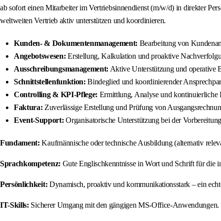
ab sofort einen Mitarbeiter im Vertriebsinnendienst (m/w/d) in direkter Pe
weltweiten Vertrieb aktiv unterstützen und koordinieren.
Kunden- & Dokumentenmanagement:
Bearbeitung von Kundenanf
Angebotswesen:
Erstellung, Kalkulation und proaktive Nachverfolg
Ausschreibungsmanagement:
Aktive Unterstützung und operative 
Schnittstellenfunktion:
Bindeglied und koordinierender Ansprechpart
Controlling & KPI-Pflege:
Ermittlung, Analyse und kontinuierliche 
Faktura:
Zuverlässige Erstellung und Prüfung von Ausgangsrechnun
Event-Support:
Organisatorische Unterstützung bei der Vorbereitun
Fundament:
Kaufmännische oder technische Ausbildung (alternativ releva
Sprachkompetenz:
Gute Englischkenntnisse in Wort und Schrift für die 
Persönlichkeit:
Dynamisch, proaktiv und kommunikationsstark – ein echte
IT-Skills:
Sicherer Umgang mit den gängigen MS-Office-Anwendungen.