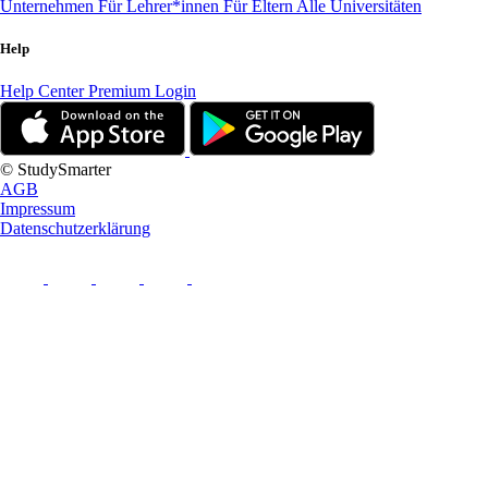
Unternehmen
Für Lehrer*innen
Für Eltern
Alle Universitäten
Help
Help Center
Premium Login
© StudySmarter
AGB
Impressum
Datenschutzerklärung