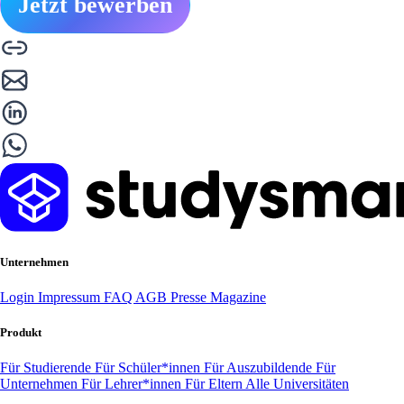
Jetzt bewerben
Unternehmen
Login
Impressum
FAQ
AGB
Presse
Magazine
Produkt
Für Studierende
Für Schüler*innen
Für Auszubildende
Für
Unternehmen
Für Lehrer*innen
Für Eltern
Alle Universitäten