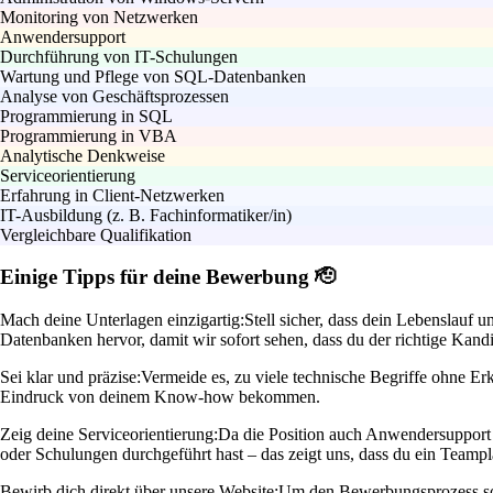
Monitoring von Netzwerken
Anwendersupport
Durchführung von IT-Schulungen
Wartung und Pflege von SQL-Datenbanken
Analyse von Geschäftsprozessen
Programmierung in SQL
Programmierung in VBA
Analytische Denkweise
Serviceorientierung
Erfahrung in Client-Netzwerken
IT-Ausbildung (z. B. Fachinformatiker/in)
Vergleichbare Qualifikation
Einige Tipps für deine Bewerbung 🫡
Mach deine Unterlagen einzigartig:
Stell sicher, dass dein Lebenslauf
Datenbanken hervor, damit wir sofort sehen, dass du der richtige Kandi
Sei klar und präzise:
Vermeide es, zu viele technische Begriffe ohne Er
Eindruck von deinem Know-how bekommen.
Zeig deine Serviceorientierung:
Da die Position auch Anwendersupport um
oder Schulungen durchgeführt hast – das zeigt uns, dass du ein Teampla
Bewirb dich direkt über unsere Website:
Um den Bewerbungsprozess so e