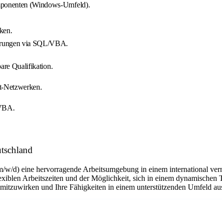
komponenten (Windows-Umfeld).
ken.
erungen via SQL/VBA.
are Qualifikation.
nt-Netzwerken.
 VBA.
utschland
m/w/d) eine hervorragende Arbeitsumgebung in einem international ver
flexiblen Arbeitszeiten und der Möglichkeit, sich in einem dynamischen 
n mitzuwirken und Ihre Fähigkeiten in einem unterstützenden Umfeld a