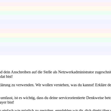
 und dein Anschreiben auf die Stelle als Netzwerkadministrator zugesc
dat bist!
klärung zu verwenden. Wir wollen verstehen, was du kannst! Erkläre dei
fasst, ist es wichtig, dass du deine serviceorientierte Denkweise beto
yer bist!
infach wie möglich zu gestalten, empfehlen wir dir, dich direkt über