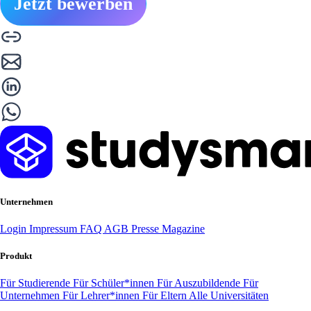
Jetzt bewerben
Unternehmen
Login
Impressum
FAQ
AGB
Presse
Magazine
Produkt
Für Studierende
Für Schüler*innen
Für Auszubildende
Für
Unternehmen
Für Lehrer*innen
Für Eltern
Alle Universitäten