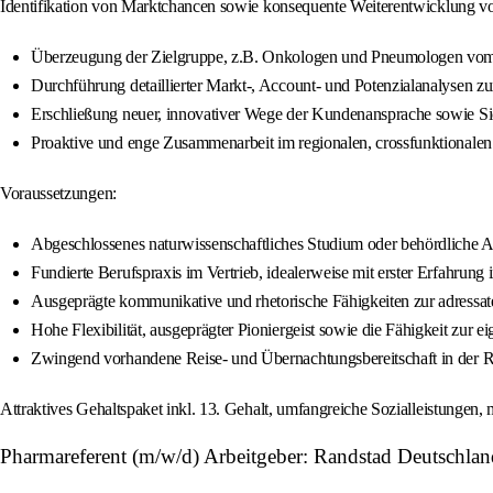
Identifikation von Marktchancen sowie konsequente Weiterentwicklung v
Überzeugung der Zielgruppe, z.B. Onkologen und Pneumologen vom m
Durchführung detaillierter Markt-, Account- und Potenzialanalysen zur
Erschließung neuer, innovativer Wege der Kundenansprache sowie Sic
Proaktive und enge Zusammenarbeit im regionalen, crossfunktiona
Voraussetzungen:
Abgeschlossenes naturwissenschaftliches Studium oder behördliche
Fundierte Berufspraxis im Vertrieb, idealerweise mit erster Erfahrun
Ausgeprägte kommunikative und rhetorische Fähigkeiten zur adress
Hohe Flexibilität, ausgeprägter Pioniergeist sowie die Fähigkeit zur 
Zwingend vorhandene Reise- und Übernachtungsbereitschaft in der R
Attraktives Gehaltspaket inkl. 13. Gehalt, umfangreiche Sozialleistungen
Pharmareferent (m/w/d) Arbeitgeber: Randstad Deutschlan