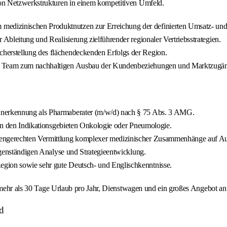
on Netzwerkstrukturen in einem kompetitiven Umfeld.
edizinischen Produktnutzen zur Erreichung der definierten Umsatz- und
 Ableitung und Realisierung zielführender regionaler Vertriebsstrategien.
herstellung des flächendeckenden Erfolgs der Region.
len Team zum nachhaltigen Ausbau der Kundenbeziehungen und Marktzugä
 Anerkennung als Pharmaberater (m/w/d) nach § 75 Abs. 3 AMG.
g in den Indikationsgebieten Onkologie oder Pneumologie.
atengerechten Vermittlung komplexer medizinischer Zusammenhänge auf A
eigenständigen Analyse und Strategieentwicklung.
egion sowie sehr gute Deutsch- und Englischkenntnisse.
, mehr als 30 Tage Urlaub pro Jahr, Dienstwagen und ein großes Angebot an
d