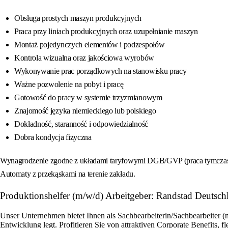
Obsługa prostych maszyn produkcyjnych
Praca przy liniach produkcyjnych oraz uzupełnianie maszyn
Montaż pojedynczych elementów i podzespołów
Kontrola wizualna oraz jakościowa wyrobów
Wykonywanie prac porządkowych na stanowisku pracy
Ważne pozwolenie na pobyt i pracę
Gotowość do pracy w systemie trzyzmianowym
Znajomość języka niemieckiego lub polskiego
Dokładność, staranność i odpowiedzialność
Dobra kondycja fizyczna
Wynagrodzenie zgodne z układami taryfowymi DGB/GVP (praca tymczasow
Automaty z przekąskami na terenie zakładu.
Produktionshelfer (m/w/d) Arbeitgeber: Randstad Deutsch
Unser Unternehmen bietet Ihnen als Sachbearbeiterin/Sachbearbeiter (
Entwicklung legt. Profitieren Sie von attraktiven Corporate Benefits, 