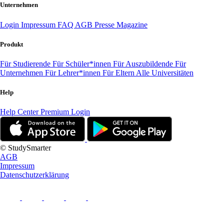
Unternehmen
Login
Impressum
FAQ
AGB
Presse
Magazine
Produkt
Für Studierende
Für Schüler*innen
Für Auszubildende
Für
Unternehmen
Für Lehrer*innen
Für Eltern
Alle Universitäten
Help
Help Center
Premium Login
© StudySmarter
AGB
Impressum
Datenschutzerklärung