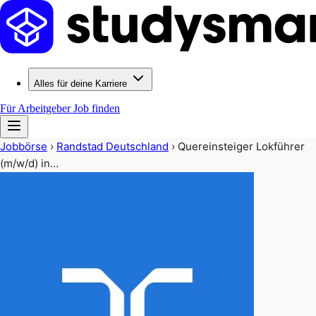
Alles für deine Karriere
Für Arbeitgeber
Job finden
Jobbörse
›
Randstad Deutschland
›
Quereinsteiger Lokführer
(m/w/d) in…