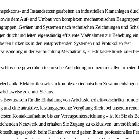
Inspektions- und Instandsetzungsarbeiten an industriellen Krananlagen durc
ung sowie dem Auf- und Umbau von komplexen mechatronischen Baugruppen
gruppen, Geräten und Systemen nach technischen Zeichnungen und Schal
gen durch und leiten eigenständig effiziente Maßnahmen zur Behebung ein
beiten lückenlos in den entsprechenden Systemen und Protokollen fest.
fsausbildung in der Fachrichtung Mechatronik, Elektrik/Elektronik oder be
schlossene gewerblich-technische Ausbildung in einem metallverarbeitenden
an Mechanik, Elektronik sowie an komplexen technischen Zusammenhängen 
Arbeitsweise zeichnet Sie aus.
 Bewusstsein für die Einhaltung von Arbeitssicherheitsvorschriften runden 
trag und eine attraktive, leistungsgerechte Vergütung direkt bei unserem 
rsten Kontaktaufnahme bis zur Vertragsunterzeichnung – ist für Sie als Be
eichenden Netzwerk und erhalten Sie Zugang zu exklusiven, unveröffentli
 Vorstellungsgespräch beim Kunden vor und geben Ihnen professionelles F