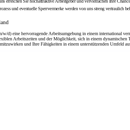
ns erreichen Sie hochattraktive Arbeitgeber und vervielfachen Ihre Chanc
ozess und eventuelle Sperrvermerke werden von uns streng vertraulich be
land
m/w/d) eine hervorragende Arbeitsumgebung in einem international ver
flexiblen Arbeitszeiten und der Möglichkeit, sich in einem dynamischen 
n mitzuwirken und Ihre Fähigkeiten in einem unterstützenden Umfeld a