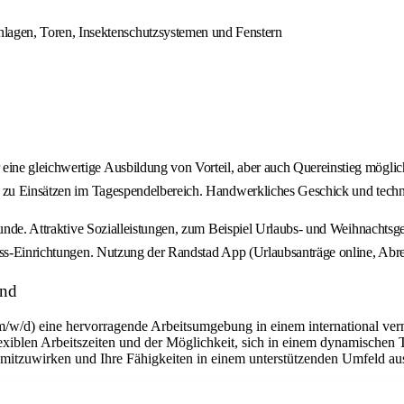
lagen, Toren, Insektenschutzsystemen und Fenstern
ne gleichwertige Ausbildung von Vorteil, aber auch Quereinstieg möglich
t zu Einsätzen im Tagespendelbereich. Handwerkliches Geschick und techn
tunde. Attraktive Sozialleistungen, zum Beispiel Urlaubs- und Weihnachtsge
ess-Einrichtungen. Nutzung der Randstad App (Urlaubsanträge online, Abre
and
m/w/d) eine hervorragende Arbeitsumgebung in einem international ver
flexiblen Arbeitszeiten und der Möglichkeit, sich in einem dynamischen 
n mitzuwirken und Ihre Fähigkeiten in einem unterstützenden Umfeld a