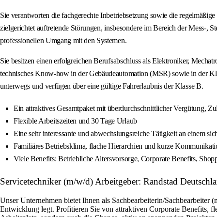
Sie verantworten die fachgerechte Inbetriebsetzung sowie die regelmäßi
zielgerichtet auftretende Störungen, insbesondere im Bereich der Mess-, 
professionellen Umgang mit den Systemen.
Sie besitzen einen erfolgreichen Berufsabschluss als Elektroniker, Mecha
technisches Know-how in der Gebäudeautomation (MSR) sowie in der Klimat
unterwegs und verfügen über eine gültige Fahrerlaubnis der Klasse B.
Ein attraktives Gesamtpaket mit überdurchschnittlicher Vergütung, Zul
Flexible Arbeitszeiten und 30 Tage Urlaub
Eine sehr interessante und abwechslungsreiche Tätigkeit an einem sic
Familiäres Betriebsklima, flache Hierarchien und kurze Kommunikat
Viele Benefits: Betriebliche Altersvorsorge, Corporate Benefits, Sho
Servicetechniker (m/w/d) Arbeitgeber: Randstad Deutschl
Unser Unternehmen bietet Ihnen als Sachbearbeiterin/Sachbearbeiter (
Entwicklung legt. Profitieren Sie von attraktiven Corporate Benefits, 