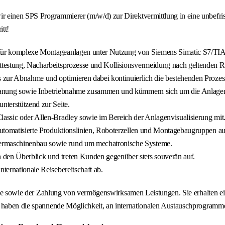
 einen SPS Programmierer (m/w/d) zur Direktvermittlung in eine unbefrist
itt!
e für komplexe Montageanlagen unter Nutzung von Siemens Simatic S7/TIA
kttestung, Nacharbeitsprozesse und Kollisionsvermeidung nach geltenden Ri
is zur Abnahme und optimieren dabei kontinuierlich die bestehenden Prozes
roplanung sowie Inbetriebnahme zusammen und kümmern sich um die Anlag
nterstützend zur Seite.
lassic oder Allen-Bradley sowie im Bereich der Anlagenvisualisierung mit
 automatisierte Produktionslinien, Roboterzellen und Montagebaugruppen au
dermaschinenbau sowie rund um mechatronische Systeme.
 den Überblick und treten Kunden gegenüber stets souverän auf.
nternationale Reisebereitschaft ab.
orge sowie der Zahlung von vermögenswirksamen Leistungen. Sie erhalten ein
e haben die spannende Möglichkeit, an internationalen Austauschprogramm