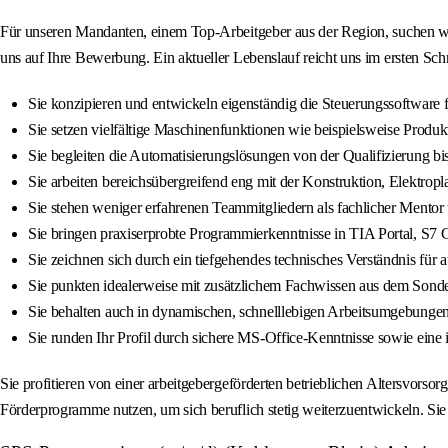
Für unseren Mandanten, einem Top-Arbeitgeber aus der Region, suchen wir
uns auf Ihre Bewerbung. Ein aktueller Lebenslauf reicht uns im ersten Schr
Sie konzipieren und entwickeln eigenständig die Steuerungssoftwar
Sie setzen vielfältige Maschinenfunktionen wie beispielsweise Produ
Sie begleiten die Automatisierungslösungen von der Qualifizierung b
Sie arbeiten bereichsübergreifend eng mit der Konstruktion, Elekt
Sie stehen weniger erfahrenen Teammitgliedern als fachlicher Mentor u
Sie bringen praxiserprobte Programmierkenntnisse in TIA Portal, S7 C
Sie zeichnen sich durch ein tiefgehendes technisches Verständnis für
Sie punkten idealerweise mit zusätzlichem Fachwissen aus dem Son
Sie behalten auch in dynamischen, schnelllebigen Arbeitsumgebungen
Sie runden Ihr Profil durch sichere MS-Office-Kenntnisse sowie eine i
Sie profitieren von einer arbeitgebergeförderten betrieblichen Altersvors
Förderprogramme nutzen, um sich beruflich stetig weiterzuentwickeln. Si