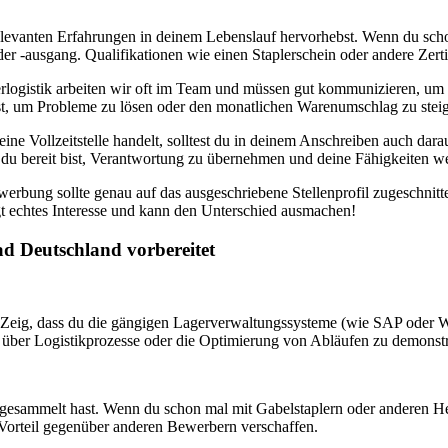
 relevanten Erfahrungen in deinem Lebenslauf hervorhebst. Wenn du scho
-ausgang. Qualifikationen wie einen Staplerschein oder andere Zertifi
erlogistik arbeiten wir oft im Team und müssen gut kommunizieren, u
t, um Probleme zu lösen oder den monatlichen Warenumschlag zu steig
ine Vollzeitstelle handelt, solltest du in deinem Anschreiben auch dara
ass du bereit bist, Verantwortung zu übernehmen und deine Fähigkeiten w
erbung sollte genau auf das ausgeschriebene Stellenprofil zugeschnit
t echtes Interesse und kann den Unterschied ausmachen!
ad Deutschland vorbereitet
t. Zeig, dass du die gängigen Lagerverwaltungssysteme (wie SAP oder 
n über Logistikprozesse oder die Optimierung von Abläufen zu demonstr
 gesammelt hast. Wenn du schon mal mit Gabelstaplern oder anderen Heb
en Vorteil gegenüber anderen Bewerbern verschaffen.