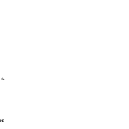
utz
it