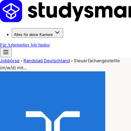
Alles für deine Karriere
Für Arbeitgeber
Job finden
Jobbörse
›
Randstad Deutschland
›
Steuerfachangestellte
(m/w/d) mit…