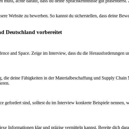
 muss, achte darauf, dass du deine Sprachkenntnisse gut präsentierst. Ze
unsere Website zu bewerben. So kannst du sicherstellen, dass deine Be
ad Deutschland vorbereitet
Defence and Space. Zeige im Interview, dass du die Herausforderungen 
ung, die deine Fähigkeiten in der Materialbeschaffung und Supply Cha
ieren.
gefordert sind, solltest du im Interview konkrete Beispiele nennen, wi
e Informationen klar und präzise vermitteln kannst. Bereite dich dara