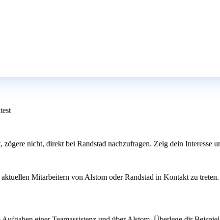
test
st, zögere nicht, direkt bei Randstad nachzufragen. Zeig dein Interesse
aktuellen Mitarbeitern von Alstom oder Randstad in Kontakt zu treten.
e Aufgaben einer Teamassistenz und über Alstom. Überlege dir Beispiele 