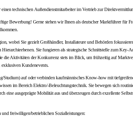
nen technischen Außendienstmitarbeiter im Vertrieb zur Direktvermittlung 
ftige Bewerbung! Gerne stehen wir Ihnen als deutscher Marktführer für Fra
illkommen.
ion, wobei Sie gezielt Großhändler, Installateure und Behörden fokussieren
n Hierarchieebenen. Sie fungieren als strategische Schnittstelle zum Key-
e die Aktivitäten der Konkurrenz stets im Blick, um frühzeitig auf Markt
i exklusiven Kundenevents.
ung/Studium) auf oder verbinden kaufmännisches Know-how mit tiefgreifen
chwissen im Bereich Elektro/-Beleuchtungstechnik. Sie bewegen sich rout
h eine ausgeprägte Mobilität aus und überzeugen durch exzellente Selbst
und freiwilligen/betrieblichen Sozialleistungen: