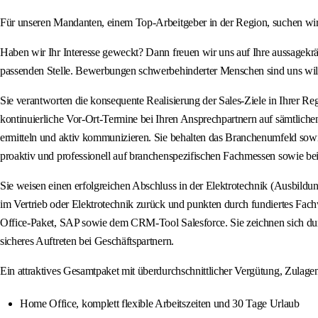
Für unseren Mandanten, einem Top-Arbeitgeber in der Region, suchen wir ei
Haben wir Ihr Interesse geweckt? Dann freuen wir uns auf Ihre aussagekrä
passenden Stelle. Bewerbungen schwerbehinderter Menschen sind uns w
Sie verantworten die konsequente Realisierung der Sales-Ziele in Ihrer Reg
kontinuierliche Vor-Ort-Termine bei Ihren Ansprechpartnern auf sämtliche
ermitteln und aktiv kommunizieren. Sie behalten das Branchenumfeld sowi
proaktiv und professionell auf branchenspezifischen Fachmessen sowie be
Sie weisen einen erfolgreichen Abschluss in der Elektrotechnik (Ausbild
im Vertrieb oder Elektrotechnik zurück und punkten durch fundiertes Fa
Office-Paket, SAP sowie dem CRM-Tool Salesforce. Sie zeichnen sich durc
sicheres Auftreten bei Geschäftspartnern.
Ein attraktives Gesamtpaket mit überdurchschnittlicher Vergütung, Zulagen 
Home Office, komplett flexible Arbeitszeiten und 30 Tage Urlaub