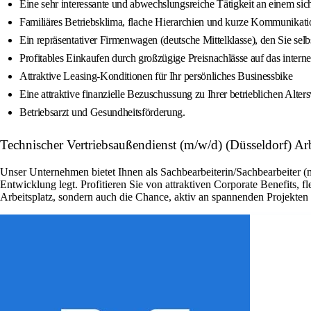
Eine sehr interessante und abwechslungsreiche Tätigkeit an einem sic
Familiäres Betriebsklima, flache Hierarchien und kurze Kommunikat
Ein repräsentativer Firmenwagen (deutsche Mittelklasse), den Sie selb
Profitables Einkaufen durch großzügige Preisnachlässe auf das inter
Attraktive Leasing-Konditionen für Ihr persönliches Businessbike
Eine attraktive finanzielle Bezuschussung zu Ihrer betrieblichen Alter
Betriebsarzt und Gesundheitsförderung.
Technischer Vertriebsaußendienst (m/w/d) (Düsseldorf) Ar
Unser Unternehmen bietet Ihnen als Sachbearbeiterin/Sachbearbeiter (
Entwicklung legt. Profitieren Sie von attraktiven Corporate Benefits, 
Arbeitsplatz, sondern auch die Chance, aktiv an spannenden Projekte