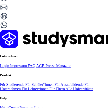
Unternehmen
Login
Impressum
FAQ
AGB
Presse
Magazine
Produkt
Für Studierende
Für Schüler*innen
Für Auszubildende
Für
Unternehmen
Für Lehrer*innen
Für Eltern
Alle Universitäten
Help
Help Center
Premium Login