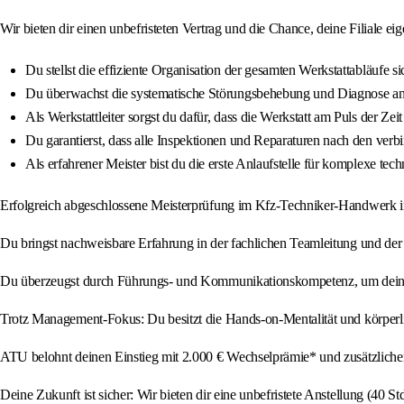
Wir bieten dir einen unbefristeten Vertrag und die Chance, deine Filiale eig
Du stellst die effiziente Organisation der gesamten Werkstattabläufe si
Du überwachst die systematische Störungsbehebung und Diagnose an a
Als Werkstattleiter sorgst du dafür, dass die Werkstatt am Puls der Z
Du garantierst, dass alle Inspektionen und Reparaturen nach den verb
Als erfahrener Meister bist du die erste Anlaufstelle für komplexe tec
Erfolgreich abgeschlossene Meisterprüfung im Kfz-Techniker-Handwerk i
Du bringst nachweisbare Erfahrung in der fachlichen Teamleitung und der
Du überzeugst durch Führungs- und Kommunikationskompetenz, um dein T
Trotz Management-Fokus: Du besitzt die Hands-on-Mentalität und körperlich
ATU belohnt deinen Einstieg mit 2.000 € Wechselprämie* und zusätzlich
Deine Zukunft ist sicher: Wir bieten dir eine unbefristete Anstellung (40 Std