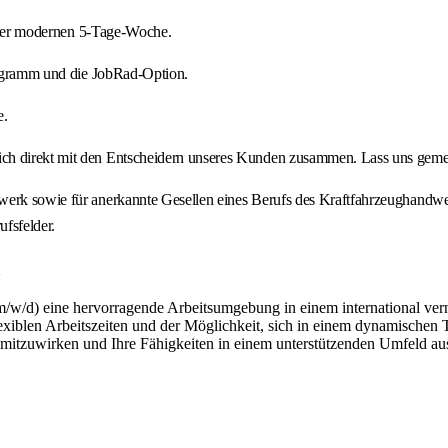
 einer modernen 5-Tage-Woche.
Programm und die JobRad-Option.
e.
ch direkt mit den Entscheidern unseres Kunden zusammen. Lass uns gemei
werk sowie für anerkannte Gesellen eines Berufs des Kraftfahrzeughandwe
ufsfelder.
d
m/w/d) eine hervorragende Arbeitsumgebung in einem international ver
flexiblen Arbeitszeiten und der Möglichkeit, sich in einem dynamischen 
n mitzuwirken und Ihre Fähigkeiten in einem unterstützenden Umfeld a