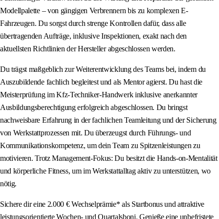
Modellpalette – von gängigen Verbrennern bis zu komplexen E-
Fahrzeugen. Du sorgst durch strenge Kontrollen dafür, dass alle
übertragenden Aufträge, inklusive Inspektionen, exakt nach den
aktuellsten Richtlinien der Hersteller abgeschlossen werden.
Du trägst maßgeblich zur Weiterentwicklung des Teams bei, indem du
Auszubildende fachlich begleitest und als Mentor agierst. Du hast die
Meisterprüfung im Kfz-Techniker-Handwerk inklusive anerkannter
Ausbildungsberechtigung erfolgreich abgeschlossen. Du bringst
nachweisbare Erfahrung in der fachlichen Teamleitung und der Sicherung
von Werkstattprozessen mit. Du überzeugst durch Führungs- und
Kommunikationskompetenz, um dein Team zu Spitzenleistungen zu
motivieren. Trotz Management-Fokus: Du besitzt die Hands-on-Mentalität
und körperliche Fitness, um im Werkstattalltag aktiv zu unterstützen, wo
nötig.
Sichere dir eine 2.000 € Wechselprämie* als Startbonus und attraktive
leistungsorientierte Wochen- und Quartalsboni. Genieße eine unbefristete