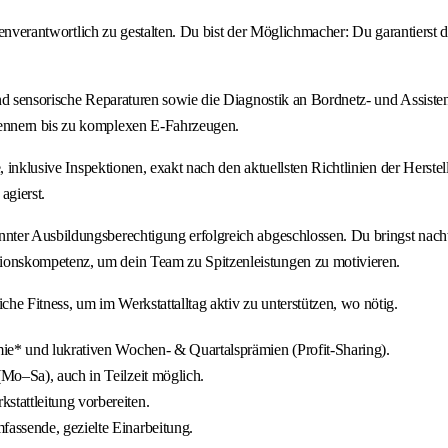
igenverantwortlich zu gestalten. Du bist der Möglichmacher: Du garantierst
und sensorische Reparaturen sowie die Diagnostik an Bordnetz- und Assist
ennern bis zu komplexen E-Fahrzeugen.
e, inklusive Inspektionen, exakt nach den aktuellsten Richtlinien der Hers
agierst.
nter Ausbildungsberechtigung erfolgreich abgeschlossen. Du bringst nach
onskompetenz, um dein Team zu Spitzenleistungen zu motivieren.
e Fitness, um im Werkstattalltag aktiv zu unterstützen, wo nötig.
ie* und lukrativen Wochen- & Quartalsprämien (Profit-Sharing).
o–Sa), auch in Teilzeit möglich.
tattleitung vorbereiten.
assende, gezielte Einarbeitung.