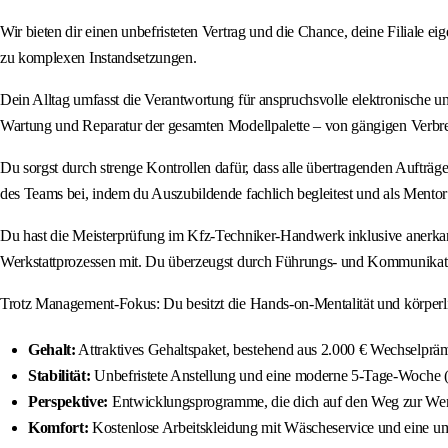
Wir bieten dir einen unbefristeten Vertrag und die Chance, deine Filiale e
zu komplexen Instandsetzungen.
Dein Alltag umfasst die Verantwortung für anspruchsvolle elektronische 
Wartung und Reparatur der gesamten Modellpalette – von gängigen Verbr
Du sorgst durch strenge Kontrollen dafür, dass alle übertragenden Aufträg
des Teams bei, indem du Auszubildende fachlich begleitest und als Mentor 
Du hast die Meisterprüfung im Kfz-Techniker-Handwerk inklusive anerkan
Werkstattprozessen mit. Du überzeugst durch Führungs- und Kommunikati
Trotz Management-Fokus: Du besitzt die Hands-on-Mentalität und körperlich
Gehalt:
Attraktives Gehaltspaket, bestehend aus 2.000 € Wechselpräm
Stabilität:
Unbefristete Anstellung und eine moderne 5-Tage-Woche (M
Perspektive:
Entwicklungsprogramme, die dich auf den Weg zur Werks
Komfort:
Kostenlose Arbeitskleidung mit Wäscheservice und eine umf