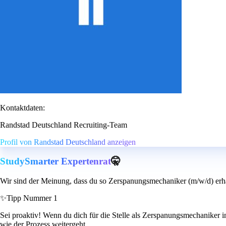
Kontaktdaten:
Randstad Deutschland Recruiting-Team
Profil von Randstad Deutschland anzeigen
StudySmarter Expertenrat
🤫
Wir sind der Meinung, dass du so Zerspanungsmechaniker (m/w/d) erha
✨
Tipp Nummer 1
Sei proaktiv! Wenn du dich für die Stelle als Zerspanungsmechaniker i
wie der Prozess weitergeht.