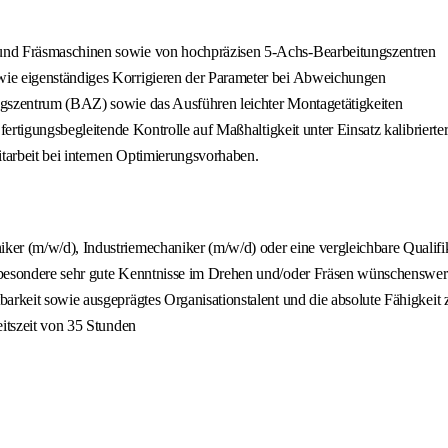
 und Fräsmaschinen sowie von hochpräzisen 5-Achs-Bearbeitungszentren
wie eigenständiges Korrigieren der Parameter bei Abweichungen
ngszentrum (BAZ) sowie das Ausführen leichter Montagetätigkeiten
fertigungsbegleitende Kontrolle auf Maßhaltigkeit unter Einsatz kalibrierte
tarbeit bei internen Optimierungsvorhaben.
ker (m/w/d), Industriemechaniker (m/w/d) oder eine vergleichbare Qualifi
sbesondere sehr gute Kenntnisse im Drehen und/oder Fräsen wünschenswer
arkeit sowie ausgeprägtes Organisationstalent und die absolute Fähigkeit z
eitszeit von 35 Stunden