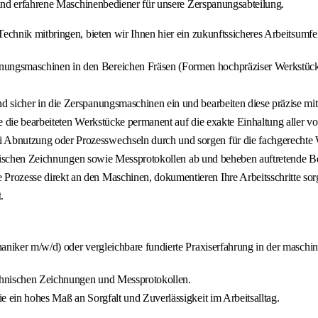
und erfahrene Maschinenbediener für unsere Zerspanungsabteilung.
hnik mitbringen, bieten wir Ihnen hier ein zukunftssicheres Arbeitsumfe
gsmaschinen in den Bereichen Fräsen (Formen hochpräziser Werkstücke), 
d sicher in die Zerspanungsmaschinen ein und bearbeiten diese präzise m
e die bearbeiteten Werkstücke permanent auf die exakte Einhaltung aller 
 Abnutzung oder Prozesswechseln durch und sorgen für die fachgerechte
chnischen Zeichnungen sowie Messprotokollen ab und beheben auftretende Bea
ozesse direkt an den Maschinen, dokumentieren Ihre Arbeitsschritte sorg
.
iker m/w/d) oder vergleichbare fundierte Praxiserfahrung in der maschin
chnischen Zeichnungen und Messprotokollen.
e ein hohes Maß an Sorgfalt und Zuverlässigkeit im Arbeitsalltag.