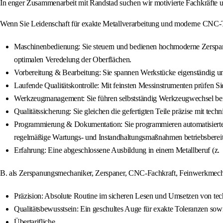
In enger Zusammenarbeit mit Randstad suchen wir motivierte Fachkräfte 
Wenn Sie Leidenschaft für exakte Metallverarbeitung und moderne CNC-Tec
Maschinenbedienung: Sie steuern und bedienen hochmoderne Zerspanun
optimalen Veredelung der Oberflächen.
Vorbereitung & Bearbeitung: Sie spannen Werkstücke eigenständig un
Laufende Qualitätskontrolle: Mit feinsten Messinstrumenten prüfen Si
Werkzeugmanagement: Sie führen selbstständig Werkzeugwechsel bei
Qualitätssicherung: Sie gleichen die gefertigten Teile präzise mit te
Programmierung & Dokumentation: Sie programmieren automatisierte Pr
regelmäßige Wartungs- und Instandhaltungsmaßnahmen betriebsbereit
Erfahrung: Eine abgeschlossene Ausbildung in einem Metallberuf (z.
B. als Zerspanungsmechaniker, Zerspaner, CNC-Fachkraft, Feinwerkmechan
Präzision: Absolute Routine im sicheren Lesen und Umsetzen von te
Qualitätsbewusstsein: Ein geschultes Auge für exakte Toleranzen sowi
Übertarifliche