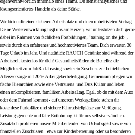
eigenverantwortlich innerhalb eines Teams. Du siehst analytisches und
lösungsorientiertes Handeln als deine Stärke.
Wir bieten dir einen sicheren Arbeitsplatz und einen unbefristeten Vertrag.
Deine Weiterentwicklung liegt uns am Herzen, wir unterstützen dich gerne
dabei im Rahmen von fachlichen Fortbildungen, "training-on-the-job",
sowie durch ein erfahrenes und hochmotiviertes Team. Dich erwarten 30
Tage Urlaub im Jahr. Und natürlich: RAUCH Getränke sind während der
Arbeitszeit kostenlos für dich! Gesundheitsfördernde Benefits: die
Möglichkeit zum JobRad-Leasing sowie ein Zuschuss zur betrieblichen
Altersvorsorge mit 20 % Arbeitgeberbeteiligung. Gemeinsam pflegen wir
flache Hierarchien sowie eine Vertrauens- und Duz-Kultur und leben
einen unkomplizierten, familiären Arbeitsalltag. Egal, ob du mit dem Auto
oder dem Fahrrad kommst - auf unserem Werksgelände stehen dir
kostenlose Parkplätze und sichere Fahrradstellplätze zur Verfügung.
Leistungsgerechte und faire Entlohnung ist für uns selbstverständlich.
Zusätzlich profitieren unsere Mitarbeitenden von Urlaubsgeld sowie von
finanziellen Zuschüssen - etwa zur Kinderbetreuung oder zu besonderen