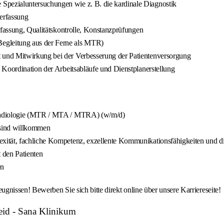
pezialuntersuchungen wie z. B. die kardinale Diagnostik
erfassung
rfassung, Qualitätskontrolle, Konstanzprüfungen
egleitung aus der Ferne als MTR)
 und Mitwirkung bei der Verbesserung der Patientenversorgung
 Koordination der Arbeitsabläufe und Dienstplanerstellung
 Radiologie (MTR / MTA / MTRA) (w/m/d)
r sind willkommen
tät, fachliche Kompetenz, exzellente Kommunikationsfähigkeiten und die Fl
 den Patienten
en
nissen! Bewerben Sie sich bitte direkt online über unsere Karriereseite!
id - Sana Klinikum