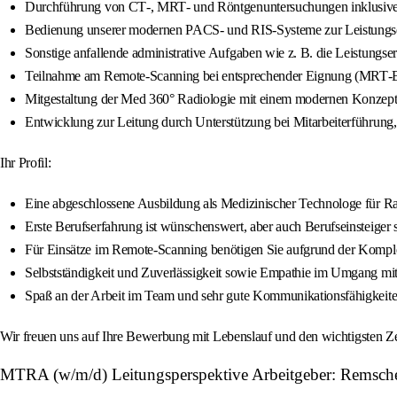
Durchführung von CT‑, MRT‑ und Röntgenuntersuchungen inklusive S
Bedienung unserer modernen PACS‑ und RIS‑Systeme zur Leistungs
Sonstige anfallende administrative Aufgaben wie z. B. die Leistungse
Teilnahme am Remote‑Scanning bei entsprechender Eignung (MRT‑B
Mitgestaltung der Med 360° Radiologie mit einem modernen Konzept
Entwicklung zur Leitung durch Unterstützung bei Mitarbeiterführung,
Ihr Profil:
Eine abgeschlossene Ausbildung als Medizinischer Technologe für
Erste Berufserfahrung ist wünschenswert, aber auch Berufseinsteige
Für Einsätze im Remote‑Scanning benötigen Sie aufgrund der Komplexi
Selbstständigkeit und Zuverlässigkeit sowie Empathie im Umgang mit
Spaß an der Arbeit im Team und sehr gute Kommunikationsfähigkeit
Wir freuen uns auf Ihre Bewerbung mit Lebenslauf und den wichtigsten Zeug
MTRA (w/m/d) Leitungsperspektive Arbeitgeber: Remsche