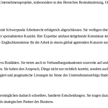
Unternehmensprojekte, insbesondere in den Bereichen Restrukturierung, Or
mit Schwerpunkt Arbeitsrecht erfolgreich abgeschlossen. Sie verfügen über
r spezialisierten Kanzlei. Ihre Expertise umfasst tiefgehende Kenntnisse 
Englischkenntnisse für die Arbeit in einem global agierenden Konzern rund
ess Realitäten. Sie treten auch in Verhandlungssituationen souverän auf und
on. Sie haben den Anspruch, Dinge nicht nur rechtlich korrekt, sondern au
agiert und pragmatische Lösungen im Sinne des Unternehmenserfolgs finde
ermöglichen dadurch schnellere, fundierte Entscheidungen. Sie tragen dazu b
ls strategischen Partner des Business.