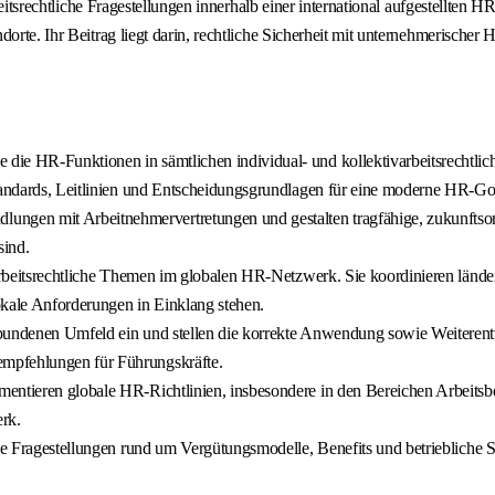
eitsrechtliche Fragestellungen innerhalb einer international aufgestellten HR
orte. Ihr Beitrag liegt darin, rechtliche Sicherheit mit unternehmerischer
 die HR-Funktionen in sämtlichen individual- und kollektivarbeitsrechtlic
Standards, Leitlinien und Entscheidungsgrundlagen für eine moderne HR-G
lungen mit Arbeitnehmervertretungen und gestalten tragfähige, zukunftsori
sind.
r arbeitsrechtliche Themen im globalen HR-Netzwerk. Sie koordinieren lände
okale Anforderungen in Einklang stehen.
ebundenen Umfeld ein und stellen die korrekte Anwendung sowie Weiterentwi
empfehlungen für Führungskräfte.
entieren globale HR-Richtlinien, insbesondere in den Bereichen Arbeitsbe
erk.
che Fragestellungen rund um Vergütungsmodelle, Benefits und betriebliche S