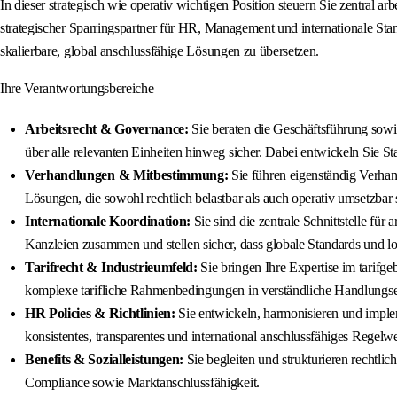
In dieser strategisch wie operativ wichtigen Position steuern Sie zentral arb
strategischer Sparringspartner für HR, Management und internationale Stand
skalierbare, global anschlussfähige Lösungen zu übersetzen.
Ihre Verantwortungsbereiche
Arbeitsrecht & Governance:
Sie beraten die Geschäftsführung sowie
über alle relevanten Einheiten hinweg sicher. Dabei entwickeln Sie 
Verhandlungen & Mitbestimmung:
Sie führen eigenständig Verhand
Lösungen, die sowohl rechtlich belastbar als auch operativ umsetzbar 
Internationale Koordination:
Sie sind die zentrale Schnittstelle fü
Kanzleien zusammen und stellen sicher, dass globale Standards und l
Tarifrecht & Industrieumfeld:
Sie bringen Ihre Expertise im tarifg
komplexe tarifliche Rahmenbedingungen in verständliche Handlungs
HR Policies & Richtlinien:
Sie entwickeln, harmonisieren und implem
konsistentes, transparentes und international anschlussfähiges Regelw
Benefits & Sozialleistungen:
Sie begleiten und strukturieren rechtli
Compliance sowie Marktanschlussfähigkeit.