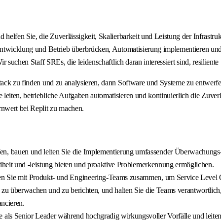
helfen Sie, die Zuverlässigkeit, Skalierbarkeit und Leistung der Infrastruk
Entwicklung und Betrieb überbrücken, Automatisierung implementieren und Be
Wir suchen Staff SREs, die leidenschaftlich daran interessiert sind, resili
Stack zu finden und zu analysieren, dann Software und Systeme zu entwerfe
iten, betriebliche Aufgaben automatisieren und kontinuierlich die Zuverläs
nwert bei Replit zu machen.
n, bauen und leiten Sie die Implementierung umfassender Überwachungs-,
dheit und -leistung bieten und proaktive Problemerkennung ermöglichen.
n Sie mit Produkt- und Engineering-Teams zusammen, um Service Level Obj
u überwachen und zu berichten, und halten Sie die Teams verantwortlich, 
ancieren.
 als Senior Leader während hochgradig wirkungsvoller Vorfälle und leiten