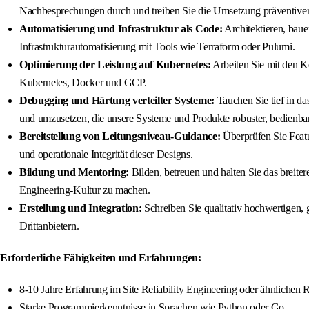
Nachbesprechungen durch und treiben Sie die Umsetzung präventiv
Automatisierung und Infrastruktur als Code:
Architektieren, baue
Infrastrukturautomatisierung mit Tools wie Terraform oder Pulumi.
Optimierung der Leistung auf Kubernetes:
Arbeiten Sie mit den K
Kubernetes, Docker und GCP.
Debugging und Härtung verteilter Systeme:
Tauchen Sie tief in d
und umzusetzen, die unsere Systeme und Produkte robuster, bedienbar
Bereitstellung von Leitungsniveau-Guidance:
Überprüfen Sie Featu
und operationale Integrität dieser Designs.
Bildung und Mentoring:
Bilden, betreuen und halten Sie das breite
Engineering-Kultur zu machen.
Erstellung und Integration:
Schreiben Sie qualitativ hochwertigen, g
Drittanbietern.
Erforderliche Fähigkeiten und Erfahrungen:
8-10 Jahre Erfahrung im Site Reliability Engineering oder ähnlichen 
Starke Programmierkenntnisse in Sprachen wie Python oder Go.