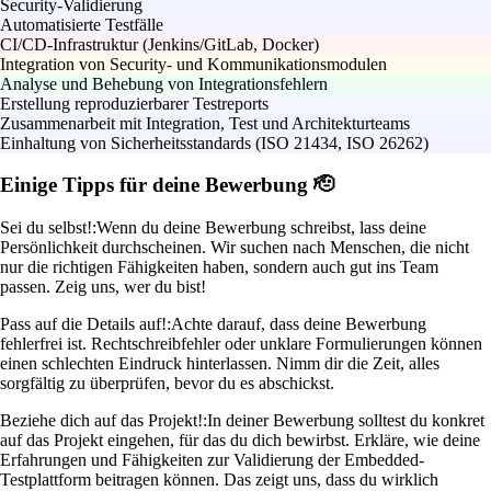
Security-Validierung
Automatisierte Testfälle
CI/CD-Infrastruktur (Jenkins/GitLab, Docker)
Integration von Security- und Kommunikationsmodulen
Analyse und Behebung von Integrationsfehlern
Erstellung reproduzierbarer Testreports
Zusammenarbeit mit Integration, Test und Architekturteams
Einhaltung von Sicherheitsstandards (ISO 21434, ISO 26262)
Einige Tipps für deine Bewerbung 🫡
Sei du selbst!:
Wenn du deine Bewerbung schreibst, lass deine
Persönlichkeit durchscheinen. Wir suchen nach Menschen, die nicht
nur die richtigen Fähigkeiten haben, sondern auch gut ins Team
passen. Zeig uns, wer du bist!
Pass auf die Details auf!:
Achte darauf, dass deine Bewerbung
fehlerfrei ist. Rechtschreibfehler oder unklare Formulierungen können
einen schlechten Eindruck hinterlassen. Nimm dir die Zeit, alles
sorgfältig zu überprüfen, bevor du es abschickst.
Beziehe dich auf das Projekt!:
In deiner Bewerbung solltest du konkret
auf das Projekt eingehen, für das du dich bewirbst. Erkläre, wie deine
Erfahrungen und Fähigkeiten zur Validierung der Embedded-
Testplattform beitragen können. Das zeigt uns, dass du wirklich