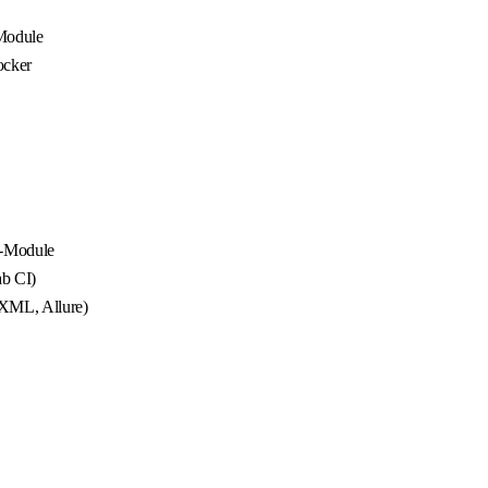
-Module
ocker
y-Module
ab CI)
/XML, Allure)