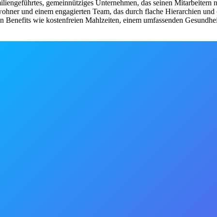
amiliengeführtes, gemeinnütziges Unternehmen, das seinen Mitarbeitern
ewohner und einem engagierten Team, das durch flache Hierarchien und 
ven Benefits wie kostenfreien Mahlzeiten, einem umfassenden Gesundhe