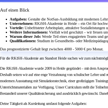
Auf einen Blick
Aufgaben:
Gestalte die NotSan-Ausbildung mit modernen Lehr
Unternehmen:
RKiSH-Akademie in Heide – ein Ort für hochwe
Vorteile:
Unbefristeter Arbeitsplatz, attraktive Sozialleistunge
Weitere Informationen:
Vielfalt wird geschätzt – wir freuen u
Warum dieser Job:
Werde Teil eines engagierten Teams und ges
Qualifikationen:
Studium in Gesundheits- oder Medizinpädagog
Das prognostizierte Gehalt liegt zwischen 4000 - 5000 € pro Monat.
Für die RKiSH-Akademie am Standort Heide suchen wir zum nächstmöglich
Die RKiSH-Akademie wurde 2009 in Heide gegründet – mit dem Anspruch, 
Deshalb setzen wir auf eine enge Verzahnung von schulischer Lehre und r
modernen Ausstattung mit Simulationstechnik, einer großzügigen Training
Unterrichtsmaterialien zur Verfügung. Unser Curriculum stellt die Teilnehm
Bestandteil unserer Qualitätssicherung und ausdrücklich gewünscht. Danebe
Deine Tätigkeit als Kursleitung umfasst folgende Aufgaben: