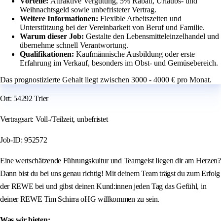
Vorteile:
Attraktive Vergütung, 5% Rabatt, Urlaubs- und
Weihnachtsgeld sowie unbefristeter Vertrag.
Weitere Informationen:
Flexible Arbeitszeiten und
Unterstützung bei der Vereinbarkeit von Beruf und Familie.
Warum dieser Job:
Gestalte den Lebensmitteleinzelhandel und
übernehme schnell Verantwortung.
Qualifikationen:
Kaufmännische Ausbildung oder erste
Erfahrung im Verkauf, besonders im Obst- und Gemüsebereich.
Das prognostizierte Gehalt liegt zwischen 3000 - 4000 € pro Monat.
Ort: 54292 Trier
Vertragsart: Voll-/Teilzeit, unbefristet
Job-ID: 952572
Eine wertschätzende Führungskultur und Teamgeist liegen dir am Herzen?
Dann bist du bei uns genau richtig! Mit deinem Team trägst du zum Erfolg
der REWE bei und gibst deinen Kund:innen jeden Tag das Gefühl, in
deiner REWE Tim Schirra oHG willkommen zu sein.
Was wir bieten: