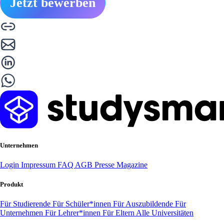
Jetzt bewerben
Unternehmen
Login
Impressum
FAQ
AGB
Presse
Magazine
Produkt
Für Studierende
Für Schüler*innen
Für Auszubildende
Für
Unternehmen
Für Lehrer*innen
Für Eltern
Alle Universitäten