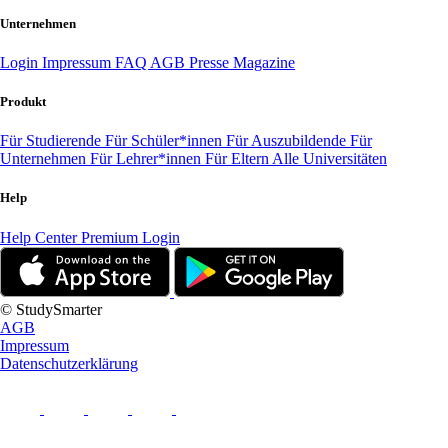
Unternehmen
Login
Impressum
FAQ
AGB
Presse
Magazine
Produkt
Für Studierende
Für Schüler*innen
Für Auszubildende
Für
Unternehmen
Für Lehrer*innen
Für Eltern
Alle Universitäten
Help
Help Center
Premium Login
© StudySmarter
AGB
Impressum
Datenschutzerklärung