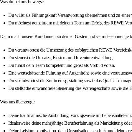
Was du bei uns bewegst:
Du willst als Führungskraft Verantwortung übernehmen und zu einer 
Du möchtest gemeinsam mit deinem Team am Erfolg des REWE Vertr
Dann mach unsere Kund:innen zu deinen Gästen und vermittele ihnen je
Du verantwortest die Umsetzung des erfolgreichen REWE Vertriebsk
Du steuerst die Umsatz-, Kosten- und Inventurentwicklung.
Du führst dein Team kompetent und gehst als Vorbild voran.
Eine wertschätzende Führung auf Augenhöhe sowie eine vertrauensvol
Du verantwortest die Sortimentsgestaltung sowie das Qualitätsmanag
Du stellst die einwandfreie Steuerung des Warengeschäfts sowie die E
Was uns überzeugt:
Deine kaufmännische Ausbildung, vorzugsweise im Lebensmitteleinzelh
Idealerweise deine mehrjährige Berufserfahrung als Marktleitung oder
Deine Leistungsmotivation, dein Organisationsgeschick und deine erge