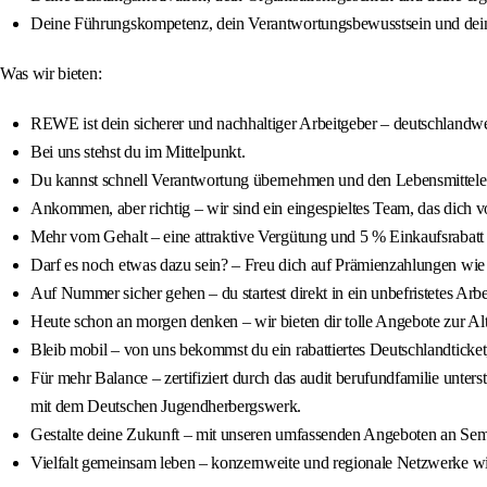
Deine Führungskompetenz, dein Verantwortungsbewusstsein und dei
Was wir bieten:
REWE ist dein sicherer und nachhaltiger Arbeitgeber – deutschlandwe
Bei uns stehst du im Mittelpunkt.
Du kannst schnell Verantwortung übernehmen und den Lebensmittelein
Ankommen, aber richtig – wir sind ein eingespieltes Team, das dich vom
Mehr vom Gehalt – eine attraktive Vergütung und 5 % Einkaufsra
Darf es noch etwas dazu sein? – Freu dich auf Prämienzahlungen wi
Auf Nummer sicher gehen – du startest direkt in ein unbefristetes Arbe
Heute schon an morgen denken – wir bieten dir tolle Angebote zur 
Bleib mobil – von uns bekommst du ein rabattiertes Deutschlandticket,
Für mehr Balance – zertifiziert durch das audit berufundfamilie unter
mit dem Deutschen Jugendherbergswerk.
Gestalte deine Zukunft – mit unseren umfassenden Angeboten an Sem
Vielfalt gemeinsam leben – konzernweite und regionale Netzwerke 