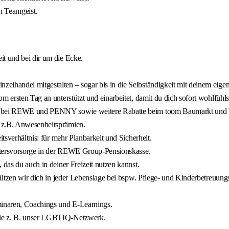
n Teamgeist.
it und bei dir um die Ecke.
zelhandel mitgestalten – sogar bis in die Selbständigkeit mit deinem e
 ersten Tag an unterstützt und einarbeitet, damit du dich sofort wohlfühls
batt bei REWE und PENNY sowie weitere Rabatte beim toom Baumarkt u
e z.B. Anwesenheitsprämien.
itsverhältnis: für mehr Planbarkeit und Sicherheit.
Altersvorsorge in der REWE Group-Pensionskasse.
 das du auch in deiner Freizeit nutzen kannst.
stützen wir dich in jeder Lebenslage bei bspw. Pflege- und Kinderbetreuungs
inaren, Coachings und E‑Learnings.
wie z. B. unser LGBTIQ‑Netzwerk.