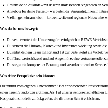
Gestalte deine Zukunft – mit unseren umfassenden Angeboten an Sem
Angebote für deine Freizeit – wir bieten dir Vergünstigungen in Fitne
Vielfalt gemeinsam leben – konzernweite und regionale Netzwerke 
Was du bei uns bewegst:
Du verantwortest die Umsetzung des erfolgreichen REWE Vertriebsko
Du steuerst die Umsatz-, Kosten- und Inventurentwicklung sowie die 
Du stehst deinem Team mit Rat und Tat zur Seite, gehst als Vorbild vor
Du führst wertschätzend und auf Augenhöhe, eine vertrauensvolle Zusa
Du sorgst mit kompetenter Beratung und zuvorkommendem Service da
Was deine Perspektive sein könnte:
Du träumst vom eigenen Unternehmen? Bei entsprechender Praxiserfahrun
einen neuen Standort zu eröffnen. Als Teil unserer genossenschaftliche
Kooperationsmodelle zurückgreifen, die dir diesen Schritt erleichtern.