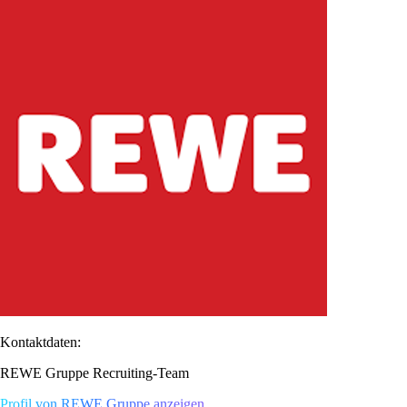
Kontaktdaten:
REWE Gruppe Recruiting-Team
Profil von REWE Gruppe anzeigen