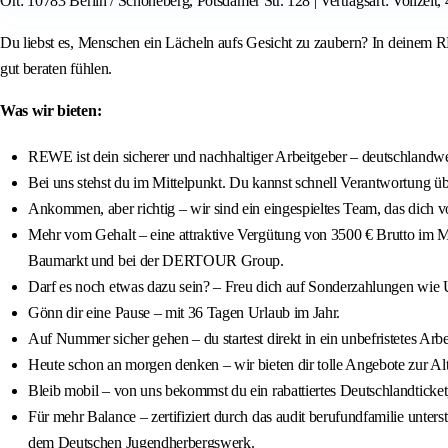
Ort: 10783 Berlin / Schöneberg, Potsdamer Str. 128 | Vertragsart: Vollzeit
Du liebst es, Menschen ein Lächeln aufs Gesicht zu zaubern? In deinem R
gut beraten fühlen.
Was wir bieten:
REWE ist dein sicherer und nachhaltiger Arbeitgeber – deutschlandwe
Bei uns stehst du im Mittelpunkt. Du kannst schnell Verantwortung ü
Ankommen, aber richtig – wir sind ein eingespieltes Team, das dich vom
Mehr vom Gehalt – eine attraktive Vergütung von 3500 € Brutto i
Baumarkt und bei der DERTOUR Group.
Darf es noch etwas dazu sein? – Freu dich auf Sonderzahlungen wie
Gönn dir eine Pause – mit 36 Tagen Urlaub im Jahr.
Auf Nummer sicher gehen – du startest direkt in ein unbefristetes Arbe
Heute schon an morgen denken – wir bieten dir tolle Angebote zur 
Bleib mobil – von uns bekommst du ein rabattiertes Deutschlandticket,
Für mehr Balance – zertifiziert durch das audit berufundfamilie unter
dem Deutschen Jugendherbergswerk.