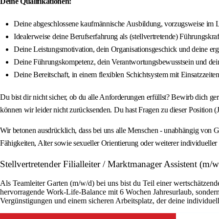
Deine Qualifikationen:
Deine abgeschlossene kaufmännische Ausbildung, vorzugsweise im Lebe
Idealerweise deine Berufserfahrung als (stellvertretende) Führungskra
Deine Leistungsmotivation, dein Organisationsgeschick und deine erge
Deine Führungskompetenz, dein Verantwortungsbewusstsein und dei
Deine Bereitschaft, in einem flexiblen Schichtsystem mit Einsatzzei
Du bist dir nicht sicher, ob du alle Anforderungen erfüllst? Bewirb dich 
können wir leider nicht zurücksenden. Du hast Fragen zu dieser Position
Wir betonen ausdrücklich, dass bei uns alle Menschen - unabhängig von Gesc
Fähigkeiten, Alter sowie sexueller Orientierung oder weiterer individuel
Stellvertretender Filialleiter / Marktmanager Assistent (
Als Teamleiter Garten (m/w/d) bei uns bist du Teil einer wertschätzend
hervorragende Work-Life-Balance mit 6 Wochen Jahresurlaub, sondern 
Vergünstigungen und einem sicheren Arbeitsplatz, der deine individuell