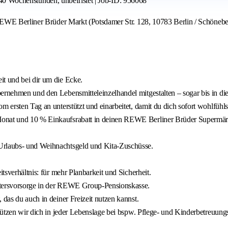
, 40 Wochenstunden, unbefristet | Job-ID: 956068
EWE Berliner Brüder Markt (Potsdamer Str. 128, 10783 Berlin / Schöneber
it und bei dir um die Ecke.
bernehmen und den Lebensmitteleinzelhandel mitgestalten – sogar bis in 
 ersten Tag an unterstützt und einarbeitet, damit du dich sofort wohlfühls
m Monat und 10 % Einkaufsrabatt in deinen REWE Berliner Brüder Super
 Urlaubs- und Weihnachtsgeld und Kita-Zuschüsse.
itsverhältnis: für mehr Planbarkeit und Sicherheit.
Altersvorsorge in der REWE Group-Pensionskasse.
 das du auch in deiner Freizeit nutzen kannst.
stützen wir dich in jeder Lebenslage bei bspw. Pflege- und Kinderbetreuungs