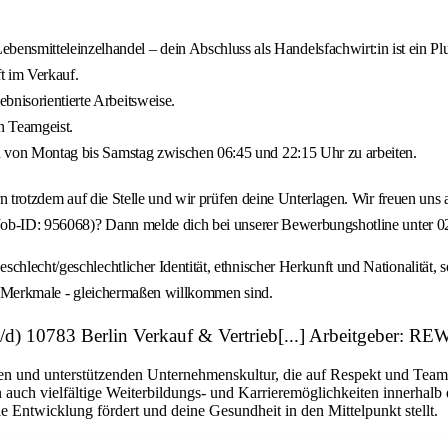
nsmitteleinzelhandel – dein Abschluss als Handelsfachwirt:in ist ein Plu
ft im Verkauf.
bnisorientierte Arbeitsweise.
n Teamgeist.
ten von Montag bis Samstag zwischen 06:45 und 22:15 Uhr zu arbeiten.
gern trotzdem auf die Stelle und wir prüfen deine Unterlagen. Wir freuen 
 (Job-ID: 956068)? Dann melde dich bei unserer Bewerbungshotline unter 
hlecht/geschlechtlicher Identität, ethnischer Herkunft und Nationalität, s
ler Merkmale - gleichermaßen willkommen sind.
m/w/d) 10783 Berlin Verkauf & Vertrieb[...] Arbeitgeber: 
en und unterstützenden Unternehmenskultur, die auf Respekt und Teamarb
auch vielfältige Weiterbildungs- und Karrieremöglichkeiten innerhalb
e Entwicklung fördert und deine Gesundheit in den Mittelpunkt stellt.