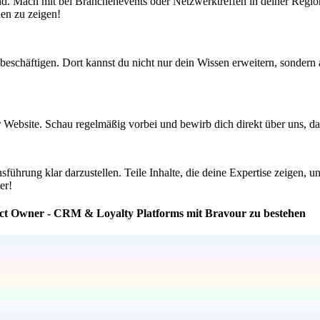
nd. Mach mit bei Branchenevents oder Netzwerktreffen in deiner Regio
en zu zeigen!
chäftigen. Dort kannst du nicht nur dein Wissen erweitern, sondern au
r Website. Schau regelmäßig vorbei und bewirb dich direkt über uns, d
hrung klar darzustellen. Teile Inhalte, die deine Expertise zeigen, un
er!
duct Owner - CRM & Loyalty Platforms mit Bravour zu bestehen