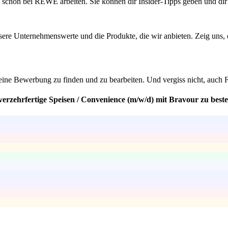
 schon bei REWE arbeiten. Sie können dir Insider-Tipps geben und dir
sere Unternehmenswerte und die Produkte, die wir anbieten. Zeig uns, d
ine Bewerbung zu finden und zu bearbeiten. Und vergiss nicht, auch Fra
verzehrfertige Speisen / Convenience (m/w/d) mit Bravour zu best