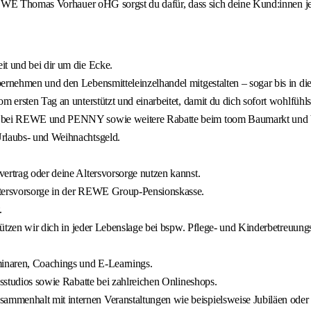
REWE Thomas Vorhauer oHG sorgst du dafür, dass sich deine Kund:innen je
it und bei dir um die Ecke.
bernehmen und den Lebensmitteleinzelhandel mitgestalten – sogar bis in 
 ersten Tag an unterstützt und einarbeitet, damit du dich sofort wohlfühls
batt bei REWE und PENNY sowie weitere Rabatte beim toom Baumarkt u
Urlaubs- und Weihnachtsgeld.
ertrag oder deine Altersvorsorge nutzen kannst.
Altersvorsorge in der REWE Group-Pensionskasse.
.
stützen wir dich in jeder Lebenslage bei bspw. Pflege- und Kinderbetreuungs
inaren, Coachings und E-Learnings.
ssstudios sowie Rabatte bei zahlreichen Onlineshops.
ammenhalt mit internen Veranstaltungen wie beispielsweise Jubiläen oder