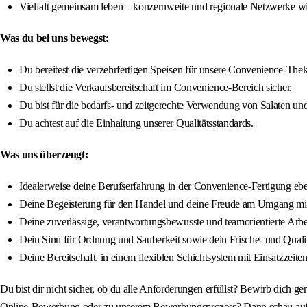
Vielfalt gemeinsam leben – konzernweite und regionale Netzwerke 
Was du bei uns bewegst:
Du bereitest die verzehrfertigen Speisen für unsere Convenience-Th
Du stellst die Verkaufsbereitschaft im Convenience-Bereich sicher.
Du bist für die bedarfs- und zeitgerechte Verwendung von Salaten und
Du achtest auf die Einhaltung unserer Qualitätsstandards.
Was uns überzeugt:
Idealerweise deine Berufserfahrung in der Convenience-Fertigung ebe
Deine Begeisterung für den Handel und deine Freude am Umgang mi
Deine zuverlässige, verantwortungsbewusste und teamorientierte Arbe
Dein Sinn für Ordnung und Sauberkeit sowie dein Frische- und Quali
Deine Bereitschaft, in einem flexiblen Schichtsystem mit Einsatzzei
Du bist dir nicht sicher, ob du alle Anforderungen erfüllst? Bewirb dich ge
Online-Bewerbung oder zu unserem Bewerbungsprozess? Dann schau auf