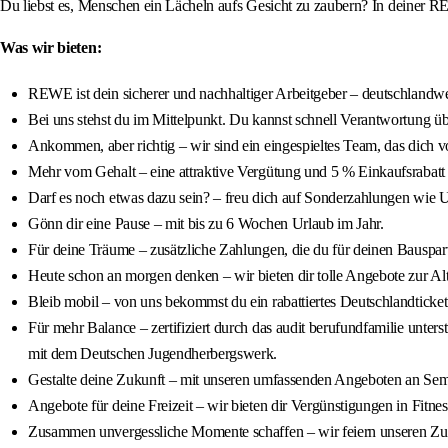
Du liebst es, Menschen ein Lächeln aufs Gesicht zu zaubern? In deiner 
Was wir bieten:
REWE ist dein sicherer und nachhaltiger Arbeitgeber – deutschlandwe
Bei uns stehst du im Mittelpunkt. Du kannst schnell Verantwortung ü
Ankommen, aber richtig – wir sind ein eingespieltes Team, das dich vom
Mehr vom Gehalt – eine attraktive Vergütung und 5 % Einkaufsra
Darf es noch etwas dazu sein? – freu dich auf Sonderzahlungen wie 
Gönn dir eine Pause – mit bis zu 6 Wochen Urlaub im Jahr.
Für deine Träume – zusätzliche Zahlungen, die du für deinen Bausparv
Heute schon an morgen denken – wir bieten dir tolle Angebote zur 
Bleib mobil – von uns bekommst du ein rabattiertes Deutschlandticket
Für mehr Balance – zertifiziert durch das audit berufundfamilie unter
mit dem Deutschen Jugendherbergswerk.
Gestalte deine Zukunft – mit unseren umfassenden Angeboten an Sem
Angebote für deine Freizeit – wir bieten dir Vergünstigungen in Fitne
Zusammen unvergessliche Momente schaffen – wir feiern unseren Zus