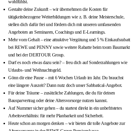
wohlfühlst.
Gestalte deine Zukunft – wir übernehmen die Kosten für
tätigkeitsbezogene Weiterbildungen wie z. B. deine Meisterschule,
stellen dich dafür frei und fördern dich mit unseren umfassenden
Angeboten an Seminaren, Coachings und E-Learnings.
Mehr vom Gehalt – eine attraktive Vergütung und 5 % Einkaufsrabatt
bei REWE und PENNY sowie weitere Rabatte beim toom Baumarkt
und bei der DERTOUR Group.
Darf es noch etwas dazu sein? – freu dich auf Sonderzahlungen wie
Urlaubs- und Weihnachtsgeld.
Gönn dir eine Pause – mit 6 Wochen Urlaub im Jahr. Du brauchst
eine längere Auszeit? Dann nutz doch unser Sabbatical-Angebot.
Für deine Träume – zusätzliche Zahlungen, die du für deinen
Bausparvertrag oder deine Altersvorsorge nutzen kannst.
Auf Nummer sicher gehen – du startest direkt in ein unbefristetes
Arbeitsverhältnis: für mehr Planbarkeit und Sicherheit.
Heute schon an morgen denken – wir bieten dir tolle Angebote zur
Altersvorsorge in der REWE Group-Pensionskasse.