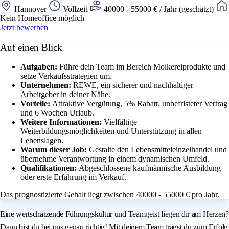
Hannover
Vollzeit
40000 - 55000 € / Jahr (geschätzt)
Kein Homeoffice möglich
Jetzt bewerben
Auf einen Blick
Aufgaben:
Führe dein Team im Bereich Molkereiprodukte und
setze Verkaufsstrategien um.
Unternehmen:
REWE, ein sicherer und nachhaltiger
Arbeitgeber in deiner Nähe.
Vorteile:
Attraktive Vergütung, 5% Rabatt, unbefristeter Vertrag
und 6 Wochen Urlaub.
Weitere Informationen:
Vielfältige
Weiterbildungsmöglichkeiten und Unterstützung in allen
Lebenslagen.
Warum dieser Job:
Gestalte den Lebensmitteleinzelhandel und
übernehme Verantwortung in einem dynamischen Umfeld.
Qualifikationen:
Abgeschlossene kaufmännische Ausbildung
oder erste Erfahrung im Verkauf.
Das prognostizierte Gehalt liegt zwischen 40000 - 55000 € pro Jahr.
Eine wertschätzende Führungskultur und Teamgeist liegen dir am Herzen?
Dann bist du bei uns genau richtig! Mit deinem Team trägst du zum Erfolg