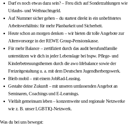
Darf es noch etwas dazu sein? – Freu dich auf Sonderzahlungen wie
Urlaubs- und Weihnachtsgeld.
Auf Nummer sicher gehen – du startest direkt in ein unbefristetes
Arbeitsverhältnis: für mehr Planbarkeit und Sicherheit.
Heute schon an morgen denken – wir bieten dir tolle Angebote zur
Altersvorsorge in der REWE Group-Pensionskasse.
Für mehr Balance – zertifiziert durch das audit berufundfamilie
unterstützen wir dich in jeder Lebenslage bei bspw. Pflege- und
Kinderbetreuungsthemen durch die awo lifebalance sowie der
Freizeitgestaltung u. a. mit dem Deutschen Jugendherbergswerk.
Bleib mobil – mit einem JobRad-Leasing.
Gestalte deine Zukunft – mit unseren umfassenden Angebot an
Seminaren, Coachings und E-Learnings.
Vielfalt gemeinsam leben – konzernweite und regionale Netzwerke
wie z. B. unser LGBTIQ-Netzwerk.
Was du bei uns bewegst: