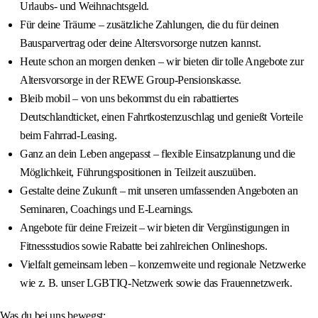
Urlaubs- und Weihnachtsgeld.
Für deine Träume – zusätzliche Zahlungen, die du für deinen
Bausparvertrag oder deine Altersvorsorge nutzen kannst.
Heute schon an morgen denken – wir bieten dir tolle Angebote zur
Altersvorsorge in der REWE Group-Pensionskasse.
Bleib mobil – von uns bekommst du ein rabattiertes
Deutschlandticket, einen Fahrtkostenzuschlag und genießt Vorteile
beim Fahrrad-Leasing.
Ganz an dein Leben angepasst – flexible Einsatzplanung und die
Möglichkeit, Führungspositionen in Teilzeit auszuüben.
Gestalte deine Zukunft – mit unseren umfassenden Angeboten an
Seminaren, Coachings und E‑Learnings.
Angebote für deine Freizeit – wir bieten dir Vergünstigungen in
Fitnessstudios sowie Rabatte bei zahlreichen Onlineshops.
Vielfalt gemeinsam leben – konzernweite und regionale Netzwerke
wie z. B. unser LGBTIQ-Netzwerk sowie das Frauennetzwerk.
Was du bei uns bewegst: