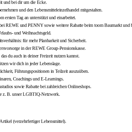
t und bei dir um die Ecke.
bernehmen und den Lebensmitteleinzelhandel mitgestalten.
 ersten Tag an unterstützt und einarbeitet.
batt bei REWE und PENNY sowie weitere Rabatte beim toom Baumarkt u
Urlaubs- und Weihnachtsgeld.
tsverhältnis: für mehr Planbarkeit und Sicherheit.
ltersvorsorge in der REWE Group-Pensionskasse.
das du auch in deiner Freizeit nutzen kannst.
ützen wir dich in jeder Lebenslage.
chkeit, Führungspositionen in Teilzeit auszuüben.
inaren, Coachings und E-Learnings.
ssstudios sowie Rabatte bei zahlreichen Onlineshops.
wie z. B. unser LGBTIQ-Netzwerk.
rtikel (verzehrfertiger Lebensmittel).