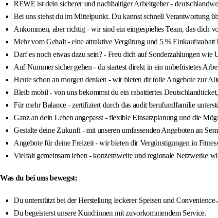
REWE ist dein sicherer und nachhaltiger Arbeitgeber - deutschlandwei
Bei uns stehst du im Mittelpunkt. Du kannst schnell Verantwortung ü
Ankommen, aber richtig - wir sind ein eingespieltes Team, das dich vom
Mehr vom Gehalt - eine attraktive Vergütung und 5 % Einkaufsra
Darf es noch etwas dazu sein? - Freu dich auf Sonderzahlungen wie 
Auf Nummer sicher gehen - du startest direkt in ein unbefristetes Arbei
Heute schon an morgen denken - wir bieten dir tolle Angebote zur A
Bleib mobil - von uns bekommst du ein rabattiertes Deutschlandticket, 
Für mehr Balance - zertifiziert durch das audit berufundfamilie unterst
Ganz an dein Leben angepasst - flexible Einsatzplanung und die Mögli
Gestalte deine Zukunft - mit unseren umfassenden Angeboten an Sem
Angebote für deine Freizeit - wir bieten dir Vergünstigungen in Fitne
Vielfalt gemeinsam leben - konzernweite und regionale Netzwerke 
Was du bei uns bewegst:
Du unterstützt bei der Herstellung leckerer Speisen und Convenience-A
Du begeisterst unsere Kund:innen mit zuvorkommendem Service.