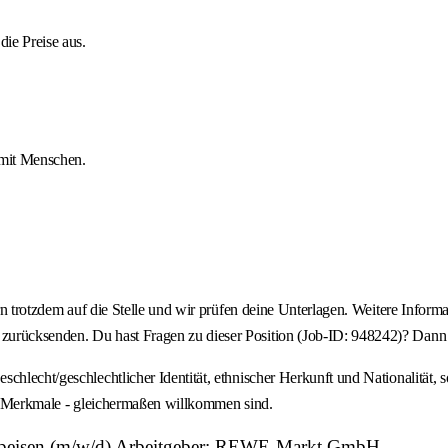
die Preise aus.
mit Menschen.
rn trotzdem auf die Stelle und wir prüfen deine Unterlagen. Weitere Informa
zurücksenden. Du hast Fragen zu dieser Position (Job-ID: 948242)? Dann 
hlecht/geschlechtlicher Identität, ethnischer Herkunft und Nationalität, s
ler Merkmale - gleichermaßen willkommen sind.
e Speisen (m/w/d) Arbeitgeber: REWE-Markt GmbH