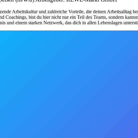
de Arbeitskultur und zahlreiche Vorteile, die deinen Arbeitsalltag be
d Coachings, bist du hier nicht nur ein Teil des Teams, sondern kanns
nis und einem starken Netzwerk, das dich in allen Lebenslagen unterstü