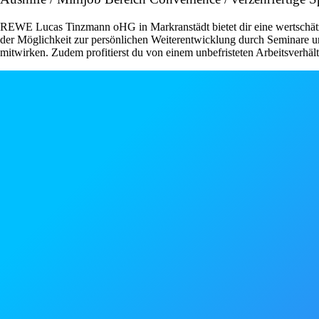
REWE Lucas Tinzmann oHG in Markranstädt bietet dir eine wertschätzen
der Möglichkeit zur persönlichen Weiterentwicklung durch Seminare un
mitwirken. Zudem profitierst du von einem unbefristeten Arbeitsverhält