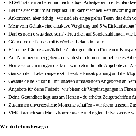
REWE ist dein sicherer und nachhaltiger Arbeitgeber - deutschlandwei
Bei uns stehst du im Mittelpunkt. Du kannst schnell Verantwortung ü
Ankommen, aber richtig - wir sind ein eingespieltes Team, das dich vom
Mehr vom Gehalt - eine attraktive Vergütung und 5 % Einkaufsra
Darf es noch etwas dazu sein? - Freu dich auf Sonderzahlungen wie 
Gönn dir eine Pause - mit 6 Wochen Urlaub im Jahr.
Für deine Träume - zusätzliche Zahlungen, die du für deinen Bausparv
Auf Nummer sicher gehen - du startest direkt in ein unbefristetes Arbei
Heute schon an morgen denken - wir bieten dir tolle Angebote zur A
Ganz an dein Leben angepasst - flexible Einsatzplanung und die Mögli
Gestalte deine Zukunft - mit unseren umfassenden Angeboten an Sem
Angebote für deine Freizeit - wir bieten dir Vergünstigungen in Fitne
Deine Gesundheit liegt uns am Herzen - du erhältst Zeitgutschriften
Zusammen unvergessliche Momente schaffen - wir feiern unseren Zusa
Vielfalt gemeinsam leben - konzernweite und regionale Netzwerke w
Was du bei uns bewegst: