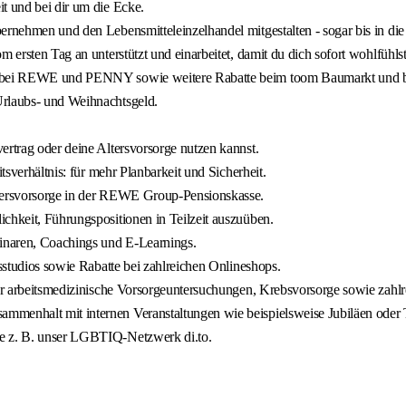
t und bei dir um die Ecke.
bernehmen und den Lebensmitteleinzelhandel mitgestalten - sogar bis in d
 ersten Tag an unterstützt und einarbeitet, damit du dich sofort wohlfühlst
batt bei REWE und PENNY sowie weitere Rabatte beim toom Baumarkt u
Urlaubs- und Weihnachtsgeld.
ertrag oder deine Altersvorsorge nutzen kannst.
tsverhältnis: für mehr Planbarkeit und Sicherheit.
ltersvorsorge in der REWE Group-Pensionskasse.
chkeit, Führungspositionen in Teilzeit auszuüben.
inaren, Coachings und E-Learnings.
ssstudios sowie Rabatte bei zahlreichen Onlineshops.
 für arbeitsmedizinische Vorsorgeuntersuchungen, Krebsvorsorge sowie zahl
mmenhalt mit internen Veranstaltungen wie beispielsweise Jubiläen oder
ie z. B. unser LGBTIQ-Netzwerk di.to.