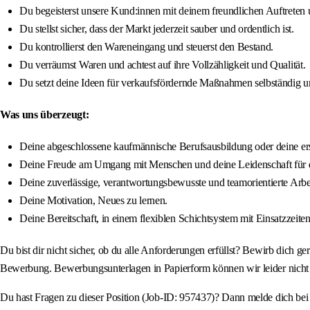
Du begeisterst unsere Kund:innen mit deinem freundlichen Auftreten
Du stellst sicher, dass der Markt jederzeit sauber und ordentlich ist.
Du kontrollierst den Wareneingang und steuerst den Bestand.
Du verräumst Waren und achtest auf ihre Vollzähligkeit und Qualität.
Du setzt deine Ideen für verkaufsfördernde Maßnahmen selbständig 
Was uns überzeugt:
Deine abgeschlossene kaufmännische Berufsausbildung oder deine erst
Deine Freude am Umgang mit Menschen und deine Leidenschaft für 
Deine zuverlässige, verantwortungsbewusste und teamorientierte Arbe
Deine Motivation, Neues zu lernen.
Deine Bereitschaft, in einem flexiblen Schichtsystem mit Einsatzzeit
Du bist dir nicht sicher, ob du alle Anforderungen erfüllst? Bewirb dich ge
Bewerbung. Bewerbungsunterlagen in Papierform können wir leider nicht
Du hast Fragen zu dieser Position (Job-ID: 957437)? Dann melde dich bei