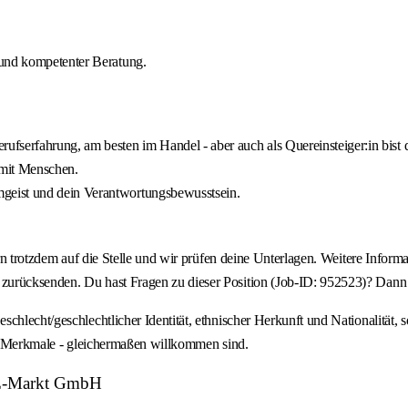
 und kompetenter Beratung.
fserfahrung, am besten im Handel - aber auch als Quereinsteiger:in bist 
mit Menschen.
geist und dein Verantwortungsbewusstsein.
rn trotzdem auf die Stelle und wir prüfen deine Unterlagen. Weitere Informa
zurücksenden. Du hast Fragen zu dieser Position (Job-ID: 952523)? Dann 
hlecht/geschlechtlicher Identität, ethnischer Herkunft und Nationalität, s
ler Merkmale - gleichermaßen willkommen sind.
EWE-Markt GmbH