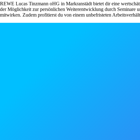
REWE Lucas Tinzmann oHG in Markranstädt bietet dir eine wertschätzen
der Möglichkeit zur persönlichen Weiterentwicklung durch Seminare un
mitwirken. Zudem profitierst du von einem unbefristeten Arbeitsverhält