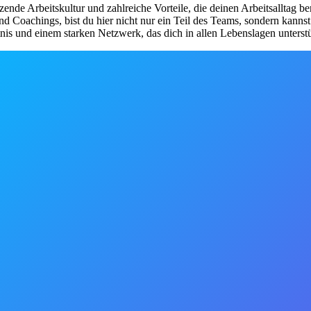
de Arbeitskultur und zahlreiche Vorteile, die deinen Arbeitsalltag be
d Coachings, bist du hier nicht nur ein Teil des Teams, sondern kanns
nis und einem starken Netzwerk, das dich in allen Lebenslagen unterstü