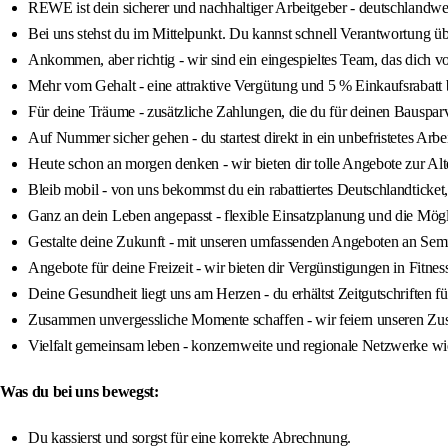
REWE ist dein sicherer und nachhaltiger Arbeitgeber - deutschlandwei
Bei uns stehst du im Mittelpunkt. Du kannst schnell Verantwortung ü
Ankommen, aber richtig - wir sind ein eingespieltes Team, das dich vom
Mehr vom Gehalt - eine attraktive Vergütung und 5 % Einkaufsra
Für deine Träume - zusätzliche Zahlungen, die du für deinen Bausparv
Auf Nummer sicher gehen - du startest direkt in ein unbefristetes Arbei
Heute schon an morgen denken - wir bieten dir tolle Angebote zur A
Bleib mobil - von uns bekommst du ein rabattiertes Deutschlandticket, 
Ganz an dein Leben angepasst - flexible Einsatzplanung und die Mögli
Gestalte deine Zukunft - mit unseren umfassenden Angeboten an Sem
Angebote für deine Freizeit - wir bieten dir Vergünstigungen in Fitne
Deine Gesundheit liegt uns am Herzen - du erhältst Zeitgutschriften
Zusammen unvergessliche Momente schaffen - wir feiern unseren Zusa
Vielfalt gemeinsam leben - konzernweite und regionale Netzwerke 
Was du bei uns bewegst:
Du kassierst und sorgst für eine korrekte Abrechnung.