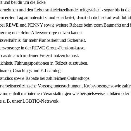
t und bei dir um die Ecke.
bernehmen und den Lebensmitteleinzelhandel mitgestalten - sogar bis in d
 ersten Tag an unterstützt und einarbeitet, damit du dich sofort wohlfühlst
batt bei REWE und PENNY sowie weitere Rabatte beim toom Baumarkt u
ertrag oder deine Altersvorsorge nutzen kannst.
tsverhältnis: für mehr Planbarkeit und Sicherheit.
ltersvorsorge in der REWE Group-Pensionskasse.
das du auch in deiner Freizeit nutzen kannst.
chkeit, Führungspositionen in Teilzeit auszuüben.
inaren, Coachings und E-Learnings.
ssstudios sowie Rabatte bei zahlreichen Onlineshops.
 für arbeitsmedizinische Vorsorgeuntersuchungen, Krebsvorsorge sowie zahl
mmenhalt mit internen Veranstaltungen wie beispielsweise Jubiläen oder
wie z. B. unser LGBTIQ-Netzwerk.