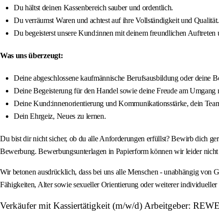
Du hältst deinen Kassenbereich sauber und ordentlich.
Du verräumst Waren und achtest auf ihre Vollständigkeit und Qualität.
Du begeisterst unsere Kund:innen mit deinem freundlichen Auftreten
Was uns überzeugt:
Deine abgeschlossene kaufmännische Berufsausbildung oder deine Beru
Deine Begeisterung für den Handel sowie deine Freude am Umgang 
Deine Kund:innenorientierung und Kommunikationsstärke, dein Team
Dein Ehrgeiz, Neues zu lernen.
Du bist dir nicht sicher, ob du alle Anforderungen erfüllst? Bewirb dich ge
Bewerbung. Bewerbungsunterlagen in Papierform können wir leider nicht 
Wir betonen ausdrücklich, dass bei uns alle Menschen - unabhängig von Gesc
Fähigkeiten, Alter sowie sexueller Orientierung oder weiterer individuel
Verkäufer mit Kassiertätigkeit (m/w/d) Arbeitgeber: R