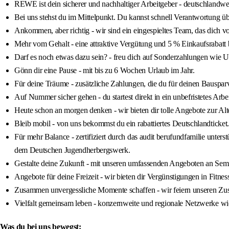
REWE ist dein sicherer und nachhaltiger Arbeitgeber - deutschlandwei
Bei uns stehst du im Mittelpunkt. Du kannst schnell Verantwortung ü
Ankommen, aber richtig - wir sind ein eingespieltes Team, das dich vom
Mehr vom Gehalt - eine attraktive Vergütung und 5 % Einkaufsra
Darf es noch etwas dazu sein? - freu dich auf Sonderzahlungen wie 
Gönn dir eine Pause - mit bis zu 6 Wochen Urlaub im Jahr.
Für deine Träume - zusätzliche Zahlungen, die du für deinen Bausparv
Auf Nummer sicher gehen - du startest direkt in ein unbefristetes Arbei
Heute schon an morgen denken - wir bieten dir tolle Angebote zur A
Bleib mobil - von uns bekommst du ein rabattiertes Deutschlandticket.
Für mehr Balance - zertifiziert durch das audit berufundfamilie unter
dem Deutschen Jugendherbergswerk.
Gestalte deine Zukunft - mit unseren umfassenden Angeboten an Sem
Angebote für deine Freizeit - wir bieten dir Vergünstigungen in Fitn
Zusammen unvergessliche Momente schaffen - wir feiern unseren Zusa
Vielfalt gemeinsam leben - konzernweite und regionale Netzwerke w
Was du bei uns bewegst: