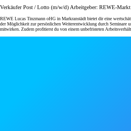
Verkäufer Post / Lotto (m/w/d) Arbeitgeber: REWE-Mar
REWE Lucas Tinzmann oHG in Markranstädt bietet dir eine wertschätzen
der Möglichkeit zur persönlichen Weiterentwicklung durch Seminare un
mitwirken. Zudem profitierst du von einem unbefristeten Arbeitsverhält