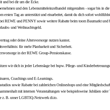
t und bei dir um die Ecke.
bernehmen und den Lebensmitteleinzelhandel mitgestalten - sogar bis in d
 ersten Tag an unterstützt und einarbeitet, damit du dich sofort wohlfühlst
batt bei REWE und PENNY sowie weitere Rabatte beim toom Baumarkt u
Urlaubs- und Weihnachtsgeld.
ertrag oder deine Altersvorsorge nutzen kannst.
tsverhältnis: für mehr Planbarkeit und Sicherheit.
ltersvorsorge in der REWE Group-Pensionskasse.
stützen wir dich in jeder Lebenslage bei bspw. Pflege- und Kinderbetreuungs
inaren, Coachings und E-Learnings.
essstudios sowie Rabatte bei zahlreichen Onlineshops und eine Mitgliedsc
mmenhalt mit internen Veranstaltungen wie beispielsweise Jubiläen oder
ie z. B. unser LGBTIQ-Netzwerk di.to.