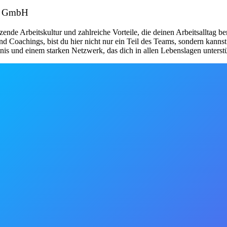
kt GmbH
de Arbeitskultur und zahlreiche Vorteile, die deinen Arbeitsalltag be
d Coachings, bist du hier nicht nur ein Teil des Teams, sondern kanns
nis und einem starken Netzwerk, das dich in allen Lebenslagen unterstü