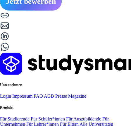
Jetzt bewerben
Unternehmen
Login
Impressum
FAQ
AGB
Presse
Magazine
Produkt
Für Studierende
Für Schüler*innen
Für Auszubildende
Für
Unternehmen
Für Lehrer*innen
Für Eltern
Alle Universitäten