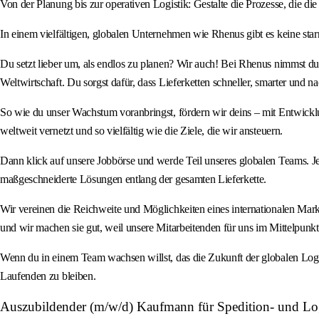
Von der Planung bis zur operativen Logistik: Gestalte die Prozesse, die d
In einem vielfältigen, globalen Unternehmen wie Rhenus gibt es keine star
Du setzt lieber um, als endlos zu planen? Wir auch! Bei Rhenus nimmst du
Weltwirtschaft. Du sorgst dafür, dass Lieferketten schneller, smarter und n
So wie du unser Wachstum voranbringst, fördern wir deins – mit Entwick
weltweit vernetzt und so vielfältig wie die Ziele, die wir ansteuern.
Dann klick auf unsere Jobbörse und werde Teil unseres globalen Teams. Je
maßgeschneiderte Lösungen entlang der gesamten Lieferkette.
Wir vereinen die Reichweite und Möglichkeiten eines internationalen Markt
und wir machen sie gut, weil unsere Mitarbeitenden für uns im Mittelpunkt
Wenn du in einem Team wachsen willst, das die Zukunft der globalen Logis
Laufenden zu bleiben.
Auszubildender (m/w/d) Kaufmann für Spedition- und Log