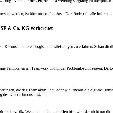
chtig! Nimm dir die Zeit, deine Bewerbung sorgfältig zu überprüfen. E
ams zu werden, ist über unsere Jobbörse. Dort findest du alle Informat
s SE & Co. KG vorbereitet
er Rhenus und deren Logistikdienstleistungen zu erfahren. Schau dir d
deine Fähigkeiten im Teamwork und in der Problemlösung zeigen. Da Logi
rungen, die das Team aktuell hat, oder wie Rhenus die digitale Transfo
ng des Unternehmens hast.
 für die Logistik. Wenn du ehrlich und offen bist, wird das nicht nur 