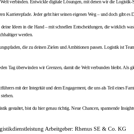
ie Welt verbinden. Entwickle digitale Lösungen, mit denen wir die Logistik
ren Karrierepfade. Jeder geht hier seinen eigenen Weg – und doch gibt es D
 deine Ideen in die Hand – mit schnellen Entscheidungen, die wirklich wa
achhaltiger werden.
lungspfaden, die zu deinen Zielen und Ambitionen passen. Logistik ist 
den Tag überwinden wir Grenzen, damit die Welt verbunden bleibt. Als glob
führers mit der Integrität und dem Engagement, die uns als Teil eines Fami
 stehen.
tik gestaltet, bist du hier genau richtig. Neue Chancen, spannende Insigh
istikdienstleistung Arbeitgeber: Rhenus SE & Co. KG