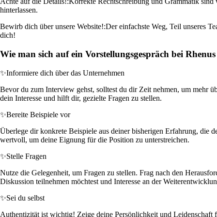
Achte auf die Details!:
Korrekte Rechtschreibung und Grammatik sind wi
hinterlassen.
Bewirb dich über unsere Website!:
Der einfachste Weg, Teil unseres Te
dich!
Wie man sich auf ein Vorstellungsgespräch bei Rhenu
✨
Informiere dich über das Unternehmen
Bevor du zum Interview gehst, solltest du dir Zeit nehmen, um mehr üb
dein Interesse und hilft dir, gezielte Fragen zu stellen.
✨
Bereite Beispiele vor
Überlege dir konkrete Beispiele aus deiner bisherigen Erfahrung, die 
wertvoll, um deine Eignung für die Position zu unterstreichen.
✨
Stelle Fragen
Nutze die Gelegenheit, um Fragen zu stellen. Frag nach den Herausforde
Diskussion teilnehmen möchtest und Interesse an der Weiterentwicklu
✨
Sei du selbst
Authentizität ist wichtig! Zeige deine Persönlichkeit und Leidenschaft