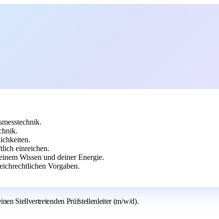
smesstechnik.
chnik.
chkeiten.
lich einreichen.
deinem Wissen und deiner Energie.
eichrechtlichen Vorgaben.
n Stellvertretenden Prüfstellenleiter (m/w/d).