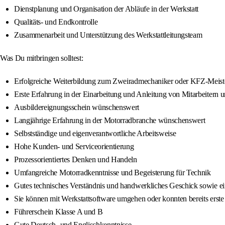
Dienstplanung und Organisation der Abläufe in der Werkstatt
Qualitäts- und Endkontrolle
Zusammenarbeit und Unterstützung des Werkstattleitungsteam
Was Du mitbringen solltest:
Erfolgreiche Weiterbildung zum Zweiradmechaniker oder KFZ‑Meis
Erste Erfahrung in der Einarbeitung und Anleitung von Mitarbeitern
Ausbildereignungsschein wünschenswert
Langjährige Erfahrung in der Motorradbranche wünschenswert
Selbstständige und eigenverantwortliche Arbeitsweise
Hohe Kunden- und Serviceorientierung
Prozessorientiertes Denken und Handeln
Umfangreiche Motorradkenntnisse und Begeisterung für Technik
Gutes technisches Verständnis und handwerkliches Geschick sowie e
Sie können mit Werkstattsoftware umgehen oder konnten bereits ers
Führerschein Klasse A und B
Gute Deutsch- und Englischkenntnisse