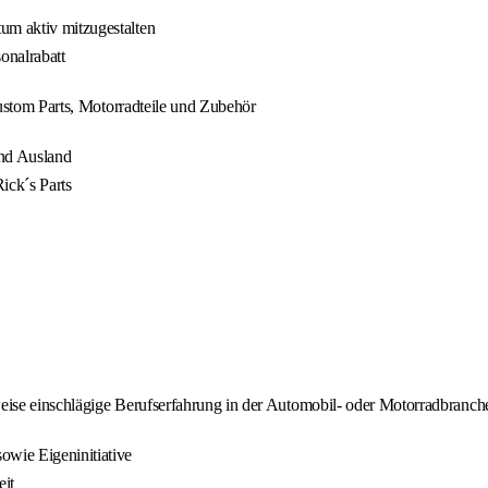
um aktiv mitzugestalten
onalrabatt
ustom Parts, Motorradteile und Zubehör
und Ausland
ick´s Parts
ise einschlägige Berufserfahrung in der Automobil‑ oder Motorradbranche
wie Eigeninitiative
eit