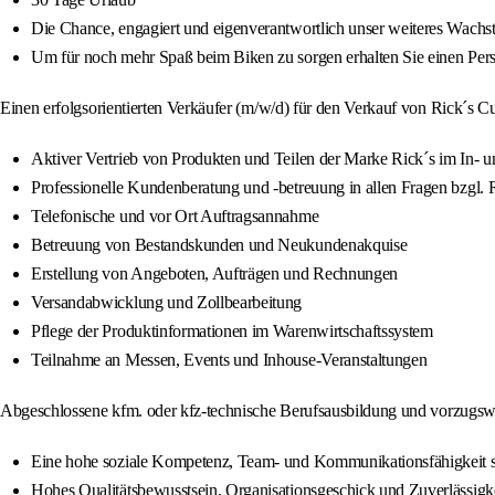
Die Chance, engagiert und eigenverantwortlich unser weiteres Wachst
Um für noch mehr Spaß beim Biken zu sorgen erhalten Sie einen Pers
Einen erfolgsorientierten Verkäufer (m/w/d) für den Verkauf von Rick´s C
Aktiver Vertrieb von Produkten und Teilen der Marke Rick´s im In‑ 
Professionelle Kundenberatung und -betreuung in allen Fragen bzgl. R
Telefonische und vor Ort Auftragsannahme
Betreuung von Bestandskunden und Neukundenakquise
Erstellung von Angeboten, Aufträgen und Rechnungen
Versandabwicklung und Zollbearbeitung
Pflege der Produktinformationen im Warenwirtschaftssystem
Teilnahme an Messen, Events und Inhouse‑Veranstaltungen
Abgeschlossene kfm. oder kfz-technische Berufsausbildung und vorzugswe
Eine hohe soziale Kompetenz, Team‑ und Kommunikationsfähigkeit so
Hohes Qualitätsbewusstsein, Organisationsgeschick und Zuverlässigk